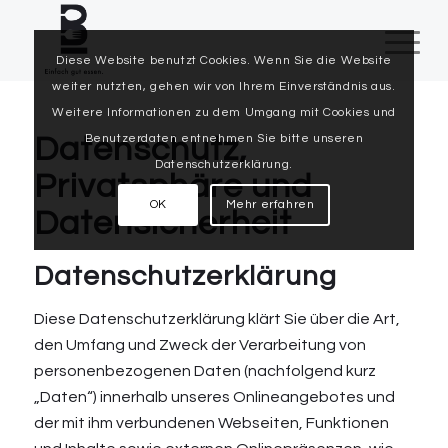
Diese Website benutzt Cookies. Wenn Sie die Website
weiter nutzten, gehen wir von Ihrem Einverständnis aus.
Weitere Informationen zu dem Umgang mit Cookies und
Benutzerdaten entnehmen Sie bitte unseren
Datenschutz,
Datenschutzerklärung.
Privatsphäre und
OK
Mehr erfahren
Datensicherheit
Datenschutzerklärung
Diese Datenschutzerklärung klärt Sie über die Art,
den Umfang und Zweck der Verarbeitung von
personenbezogenen Daten (nachfolgend kurz
„Daten“) innerhalb unseres Onlineangebotes und
der mit ihm verbundenen Webseiten, Funktionen