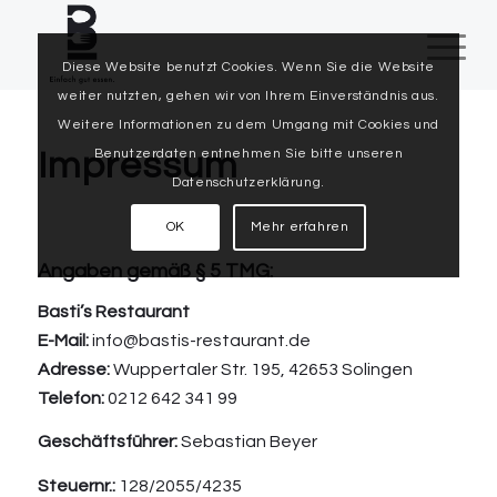
Diese Website benutzt Cookies. Wenn Sie die Website
weiter nutzten, gehen wir von Ihrem Einverständnis aus.
Weitere Informationen zu dem Umgang mit Cookies und
Benutzerdaten entnehmen Sie bitte unseren
Impressum
Datenschutzerklärung.
OK
Mehr erfahren
Angaben gemäß § 5 TMG:
Basti’s Restaurant
E-Mail:
info@bastis-restaurant.de
Adresse:
Wuppertaler Str. 195, 42653 Solingen
Telefon:
0212 642 341 99
Geschäftsführer:
Sebastian Beyer
Steuernr.:
128/2055/4235