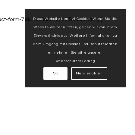
Diese Website benutzt Cookies. Wenn Sie die
act-form-7 id="1c20d3d" title="Reservierung"]
Website weiter nutzten, gehen wir von Ihrem
Einverständnis aus. Weitere Informationen zu
dem Umgang mit Cookies und Benutzerdaten
entnehmen Sie bitte unseren
Datenschutzerklärung.
OK
Mehr erfahren